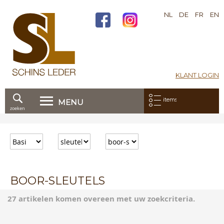
NL
DE
FR
EN
KLANT LOGIN
Mijn bestelling:
items
MENU
zoeken
Ga
direct
door
naar
de
inhoud
BOOR-SLEUTELS
27 artikelen komen overeen met uw zoekcriteria.