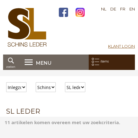
NL
DE
FR
EN
KLANT LOGIN
Mijn bestelling:
items
MENU
zoeken
Ga
direct
door
naar
de
inhoud
SL LEDER
11 artikelen komen overeen met uw zoekcriteria.