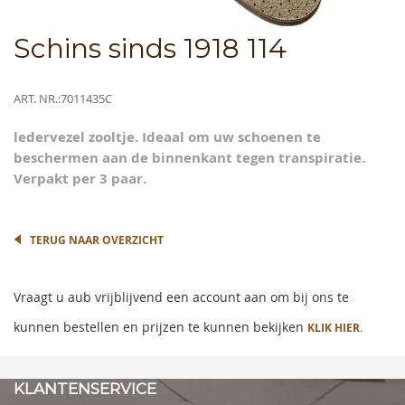
Skip
Schins sinds 1918 114
to
the
beginning
Meer
ART. NR.
7011435C
of
informatie
the
ledervezel zooltje. Ideaal om uw schoenen te
images
beschermen aan de binnenkant tegen transpiratie.
gallery
Verpakt per 3 paar.
TERUG NAAR OVERZICHT
Vraagt u aub vrijblijvend een account aan om bij ons te
kunnen bestellen en prijzen te kunnen bekijken
KLIK HIER.
KLANTENSERVICE