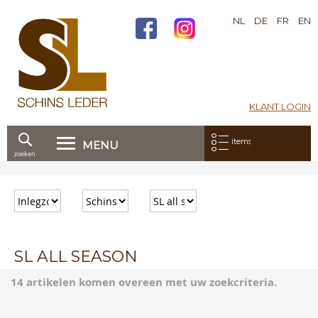
NL
DE
FR
EN
KLANT LOGIN
Mijn bestelling:
items
MENU
zoeken
Ga
direct
door
naar
de
inhoud
SL ALL SEASON
14 artikelen komen overeen met uw zoekcriteria.