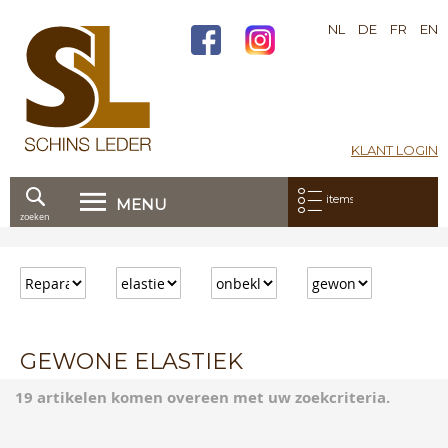
NL
DE
FR
EN
KLANT LOGIN
Mijn bestelling:
items
MENU
zoeken
Ga
direct
door
naar
de
inhoud
GEWONE ELASTIEK
19 artikelen komen overeen met uw zoekcriteria.