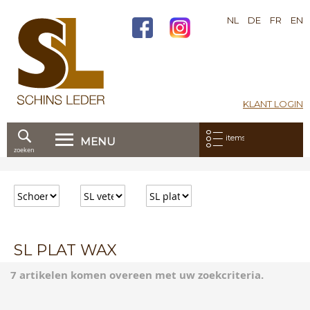
NL
DE
FR
EN
KLANT LOGIN
Mijn bestelling:
items
MENU
zoeken
Ga
direct
door
naar
de
inhoud
SL PLAT WAX
7 artikelen komen overeen met uw zoekcriteria.