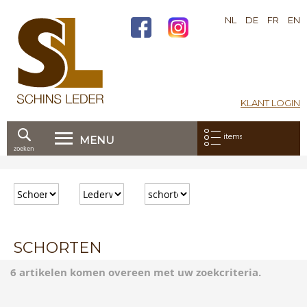
NL
DE
FR
EN
KLANT LOGIN
Mijn bestelling:
items
MENU
zoeken
Ga
direct
door
naar
de
inhoud
SCHORTEN
6 artikelen komen overeen met uw zoekcriteria.