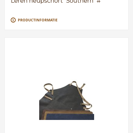
Leren heupschort 'Southern' #
PRODUCTINFORMATIE