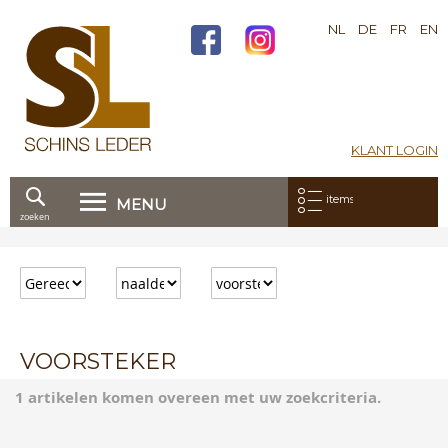
NL
DE
FR
EN
KLANT LOGIN
Mijn bestelling:
items
MENU
zoeken
Ga
direct
door
naar
de
inhoud
VOORSTEKER
1 artikelen komen overeen met uw zoekcriteria.