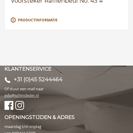
Voorsteker Rafflenbeul No. 43 #
PRODUCTINFORMATIE
KLANTENSERVICE
+31 (0)45 5244464
Of stuur een mail naar
info@schinsleder.nl
OPENINGSTIJDEN & ADRES
maandag t/m vrijdag