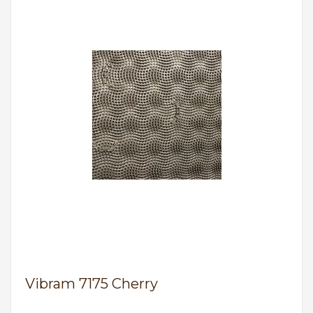
Vibram 7175 Cherry