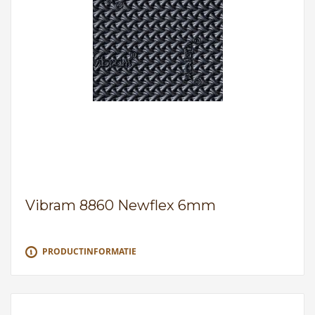
Vibram 8860 Newflex 6mm
PRODUCTINFORMATIE