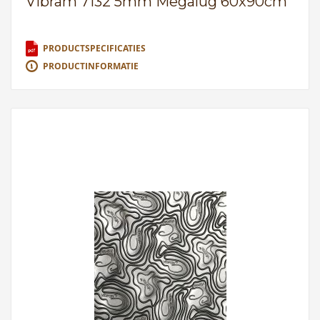
Vibram 7132 5mm Megalug 60x90cm
PRODUCTSPECIFICATIES
PRODUCTINFORMATIE