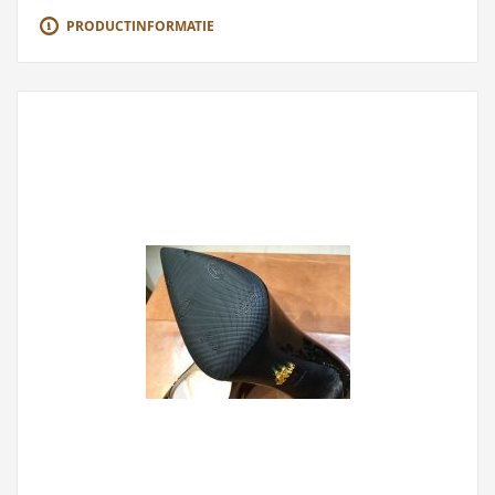
PRODUCTINFORMATIE