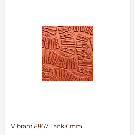
Vibram 8867 Tank 6mm