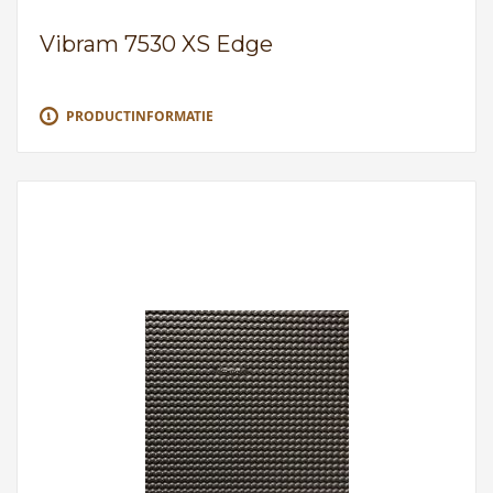
Vibram 7530 XS Edge
PRODUCTINFORMATIE