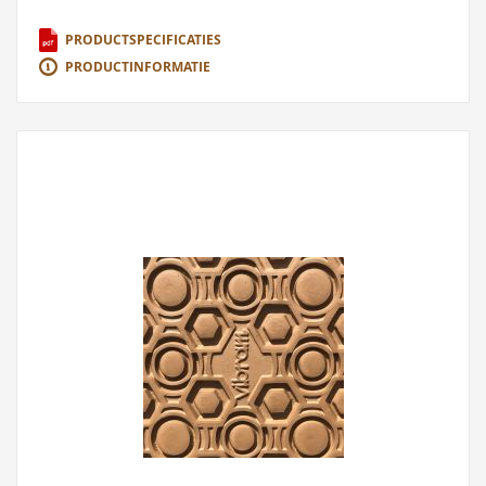
PRODUCTSPECIFICATIES
PRODUCTINFORMATIE