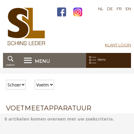
NL
DE
FR
EN
KLANT LOGIN
Mijn bestelling:
items
MENU
zoeken
Ga
direct
door
naar
de
inhoud
VOETMEETAPPARATUUR
8 artikelen komen overeen met uw zoekcriteria.