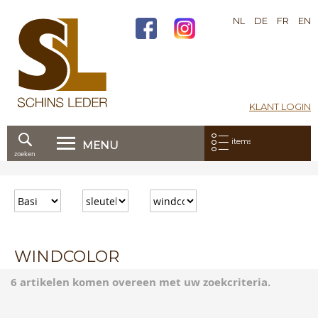
NL
DE
FR
EN
KLANT LOGIN
Mijn bestelling:
items
MENU
zoeken
Ga
direct
door
naar
de
inhoud
WINDCOLOR
6 artikelen komen overeen met uw zoekcriteria.