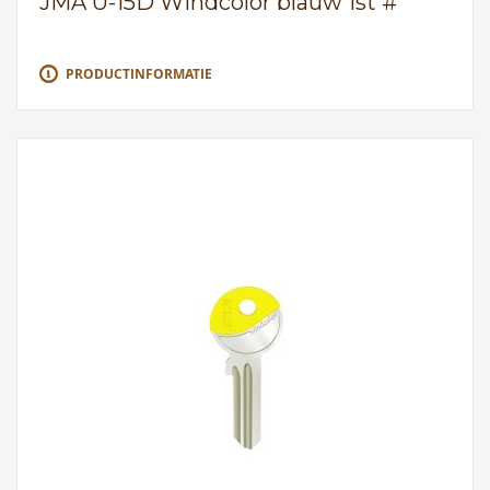
JMA U-15D Windcolor blauw 1st #
PRODUCTINFORMATIE