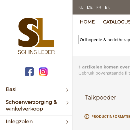
NL
DE
FR
EN
HOME
CATALOGU
1 artikelen komen over
Gebruik bovenstaande filt
Basi
Talkpoeder
Schoenverzorging &
winkelverkoop
PRODUCTINFORMATI
Inlegzolen