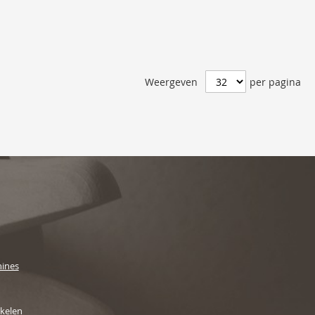
Weergeven
per pagina
ines
ikelen