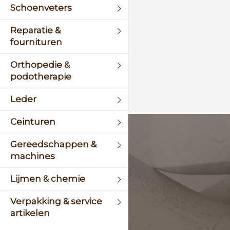
Schoenveters
Reparatie &
fournituren
Orthopedie &
podotherapie
Leder
Ceinturen
KLANTENSERVICE
Gereedschappen &
machines
+31 (0)45 5244464
Lijmen & chemie
Of stuur een mail naar
info@schinsleder.nl
Verpakking & service
artikelen