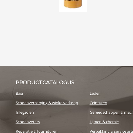
PRODUCTCATALOGUS
Basi
Leder
Schoenverzorging & winkelverkoop
Ceinturen
Inlegzolen
Gereedschappen & mach
Schoenveters
Lijmen & chemie
Reparatie & fournituren
Verpakking & service art