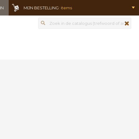
IN
MIJN BESTELLING:
items
Zoeken
zoeken