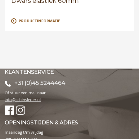
Dwars elastiek 60mm
PRODUCTINFORMATIE
KLANTENSERVICE
+31 (0)45 5244464
Of stuur een mail naar
info@schinsleder.nl
OPENINGSTIJDEN & ADRES
maandag t/m vrijdag