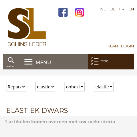
NL
DE
FR
EN
KLANT LOGIN
Mijn bestelling:
items
MENU
zoeken
Ga
direct
door
naar
de
inhoud
ELASTIEK DWARS
1 artikelen komen overeen met uw zoekcriteria.