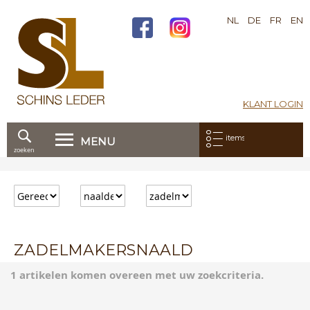
NL
DE
FR
EN
KLANT LOGIN
Mijn bestelling:
items
MENU
zoeken
Ga
direct
door
naar
de
inhoud
ZADELMAKERSNAALD
1 artikelen komen overeen met uw zoekcriteria.