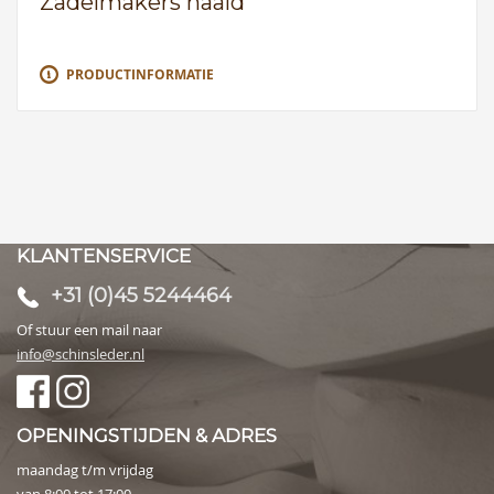
Zadelmakers naald
PRODUCTINFORMATIE
KLANTENSERVICE
+31 (0)45 5244464
Of stuur een mail naar
info@schinsleder.nl
OPENINGSTIJDEN & ADRES
maandag t/m vrijdag