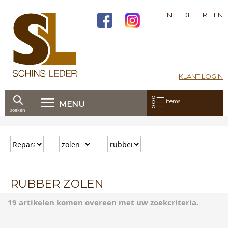
NL
DE
FR
EN
KLANT LOGIN
Mijn bestelling:
items
MENU
zoeken
Ga
direct
door
naar
de
inhoud
RUBBER ZOLEN
19 artikelen komen overeen met uw zoekcriteria.