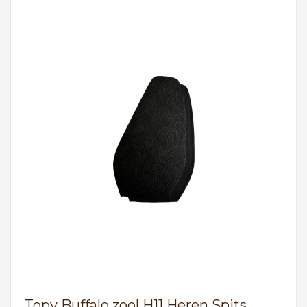
Topy Buffalo zool H11 Heren Spits