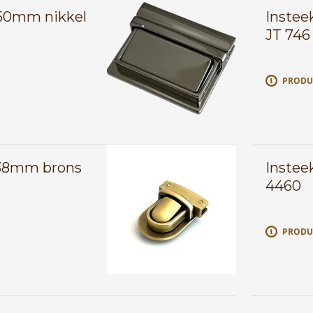
x50mm nikkel
Instee
JT 746
E
PRODU
x38mm brons
Instee
4460
E
PRODU