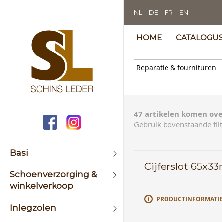
NL
DE
FR
EN
HOME
CATALOGU
47 artikelen komen ove
Gebruik bovenstaande filt
Basi
Cijferslot 65x
Schoenverzorging &
winkelverkoop
PRODUCTINFORMATI
Inlegzolen