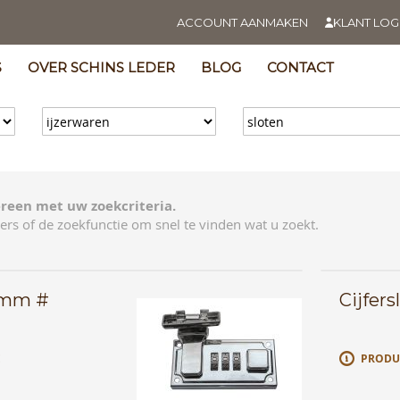
ACCOUNT AANMAKEN
KLANT LOG
S
OVER SCHINS LEDER
BLOG
CONTACT
reen met uw zoekcriteria.
ers of de zoekfunctie om snel te vinden wat u zoekt.
33mm #
Cijfer
E
PRODU