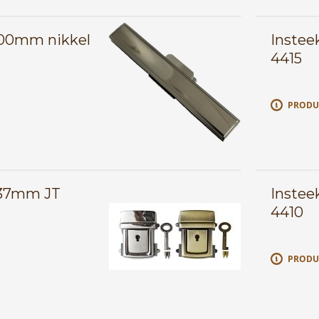
x100mm nikkel
Instee
4415
E
PRODU
x37mm JT
Instee
4410
E
PRODU