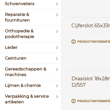
Schoenveters
Reparatie &
fournituren
Cijferslot 65x
Orthopedie &
podotherapie
PRODUCTINFORMATI
Leder
Ceinturen
Gereedschappen &
machines
Draaislot 18x2
D/557
Lijmen & chemie
Verpakking & service
PRODUCTINFORMATI
artikelen