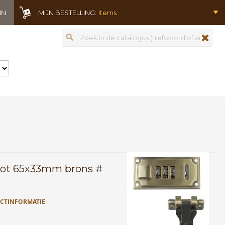
IN
MIJN BESTELLING:
items
Zoeken
zoeken
slot 65x33mm brons #
CTINFORMATIE