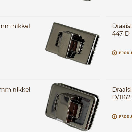
0mm nikkel
Draais
447-D
E
PRODU
0mm nikkel
Draais
D/1162
E
PRODU