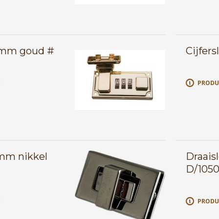
33mm goud #
Cijfer
E
PRODU
8mm nikkel
Draais
D/105
E
PRODU