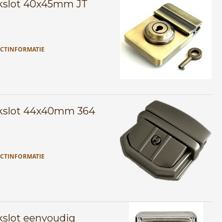
kslot 40x45mm JT
CTINFORMATIE
kslot 44x40mm 364
CTINFORMATIE
kslot eenvoudig