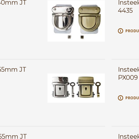
x40mm JT
Instee
4435
E
PRODU
x55mm JT
Instee
PX009
E
PRODU
x55mm JT
Instee