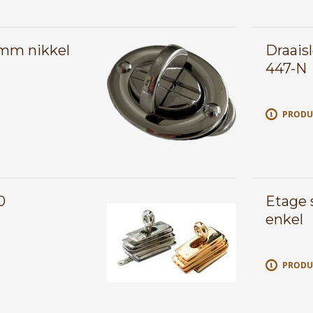
5mm nikkel
Draais
447-N
E
PRODU
0
Etage 
enkel
E
PRODU