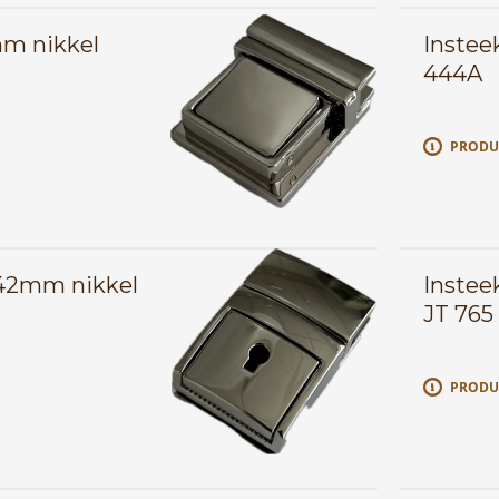
mm nikkel
Instee
444A
E
PRODU
x42mm nikkel
Instee
JT 765
E
PRODU