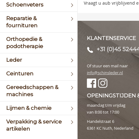
image
Vraagt u aub vrijblijvend
Schoenveters
galler
Reparatie &
fournituren
KLANTENSERVICE
Orthopedie &
podotherapie
+31 (0)45 5244
Leder
Of stuur een mail naar
info@schinsleder.nl
Ceinturen
Gereedschappen &
machines
OPENINGSTIJDEN 
maandag t/m vrijdag
Lijmen & chemie
van 8:00 tot 17:00
Verpakking & service
Handelstraat 6
6361 KC Nuth, Nederland
artikelen