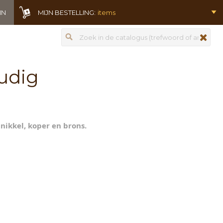
IN
MIJN BESTELLING:
items
Zoeken
zoeken
oudig
nikkel, koper en brons.