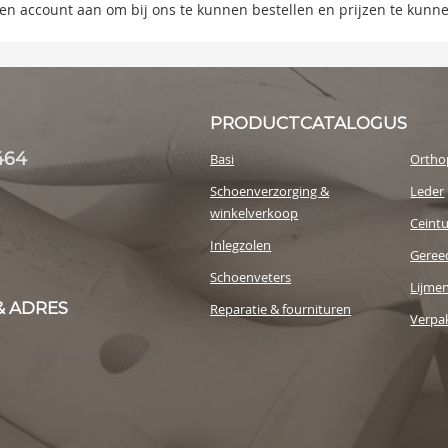
s
 een account aan om bij ons te kunnen bestellen en prijzen te kunn
y
PRODUCTCATALOGUS
464
Basi
Ortho
Schoenverzorging &
Leder
winkelverkoop
Ceint
Inlegzolen
Geree
Schoenveters
Lijme
& ADRES
Reparatie & fournituren
Verpak