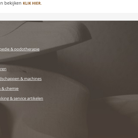
en bekijken
KLIK HIER.
pedie & podotherapie
uren
dschappen & machines
n & chemie
king & service artikelen