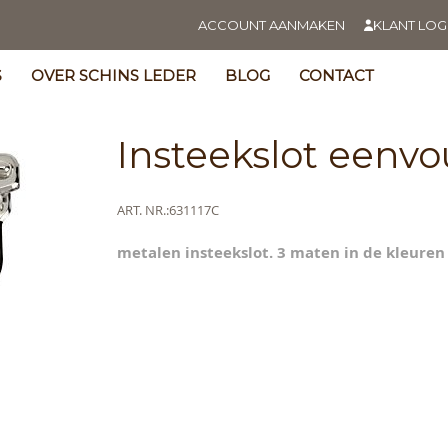
ACCOUNT AANMAKEN
KLANT LOG
S
OVER SCHINS LEDER
BLOG
CONTACT
Insteekslot eenv
Meer
ART. NR.
631117C
informatie
metalen insteekslot. 3 maten in de kleuren 
s
y
ning