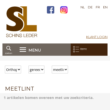
NL
DE
FR
EN
KLANT LOGIN
Mijn bestelling:
items
MENU
zoeken
Ga
direct
door
naar
de
inhoud
MEETLINT
1 artikelen komen overeen met uw zoekcriteria.