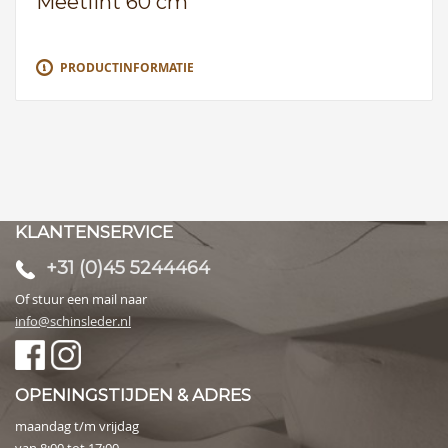
Meetlint 60 cm
PRODUCTINFORMATIE
KLANTENSERVICE
+31 (0)45 5244464
Of stuur een mail naar
info@schinsleder.nl
OPENINGSTIJDEN & ADRES
maandag t/m vrijdag