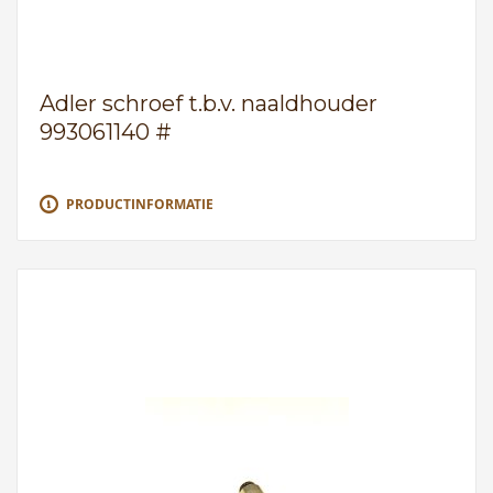
Adler schroef t.b.v. naaldhouder
993061140 #
PRODUCTINFORMATIE