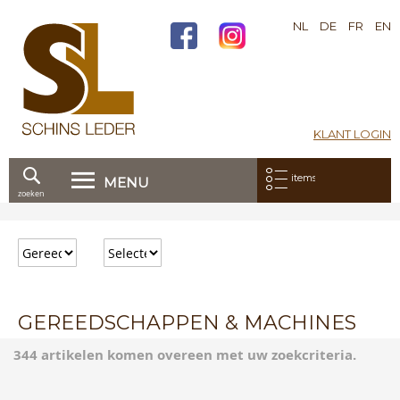
NL
DE
FR
EN
KLANT LOGIN
Mijn bestelling:
items
MENU
zoeken
Ga
direct
door
naar
de
inhoud
GEREEDSCHAPPEN & MACHINES
344 artikelen komen overeen met uw zoekcriteria.