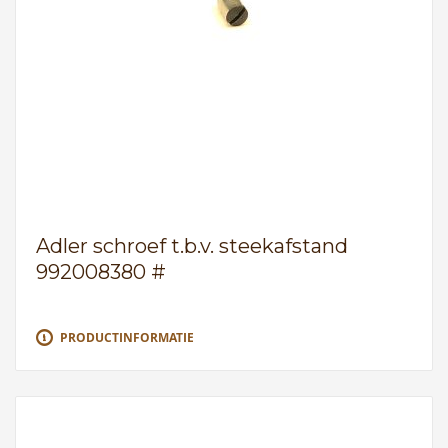
Adler schroef t.b.v. steekafstand
992008380 #
PRODUCTINFORMATIE