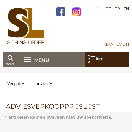
NL
DE
FR
EN
KLANT LOGIN
Mijn bestelling:
items
MENU
zoeken
Ga
direct
door
naar
de
inhoud
ADVIESVERKOOPPRIJSLIJST
1 artikelen komen overeen met uw zoekcriteria.