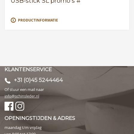
USB-stick SL promo's #
PRODUCTINFORMATIE
KLANTENSERVICE
+31 (0)45 5244464
Of stuur een mail naar
info@schinsleder.nl
OPENINGSTIJDEN & ADRES
maandag t/m vrijdag