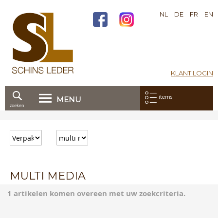
NL
DE
FR
EN
KLANT LOGIN
Mijn bestelling:
items
MENU
zoeken
Ga
direct
door
naar
de
inhoud
MULTI MEDIA
1 artikelen komen overeen met uw zoekcriteria.