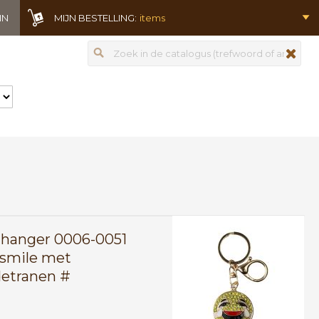
IN
MIJN BESTELLING:
items
Zoeken
zoeken
lhanger 0006-0051
r smile met
etranen #