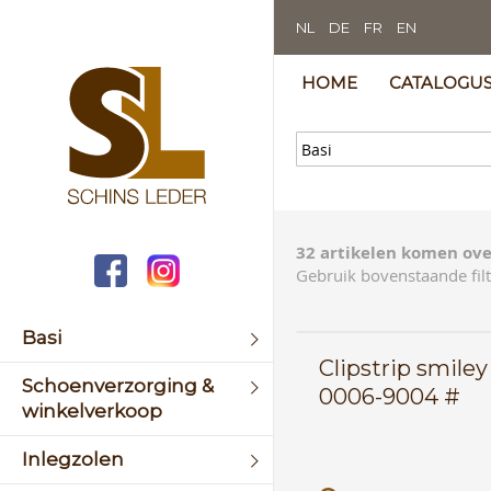
NL
DE
FR
EN
HOME
CATALOGU
32 artikelen komen ove
Gebruik bovenstaande filt
Basi
Clipstrip smiley
Schoenverzorging &
0006-9004 #
winkelverkoop
Inlegzolen