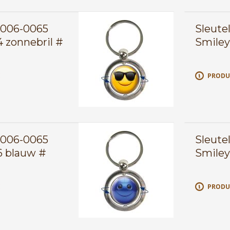
0006-0065
Sleute
 zonnebril #
Smiley
E
PRODU
0006-0065
Sleute
6 blauw #
Smiley
E
PRODU