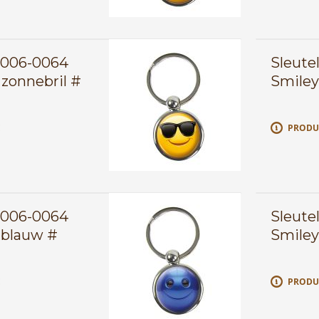
0006-0064
Sleute
zonnebril #
Smiley
E
PRODU
0006-0064
Sleute
 blauw #
Smiley
E
PRODU