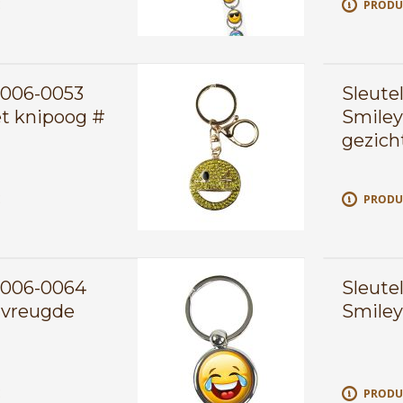
E
PRODU
0006-0053
Sleute
et knipoog #
Smiley
gezich
E
PRODU
0006-0064
Sleute
 vreugde
Smiley
E
PRODU