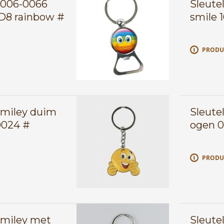
0006-0066
Sleute
D8 rainbow #
smile 
E
PRODU
Smiley duim
Sleute
024 #
ogen 
E
PRODU
Smiley met
Sleute