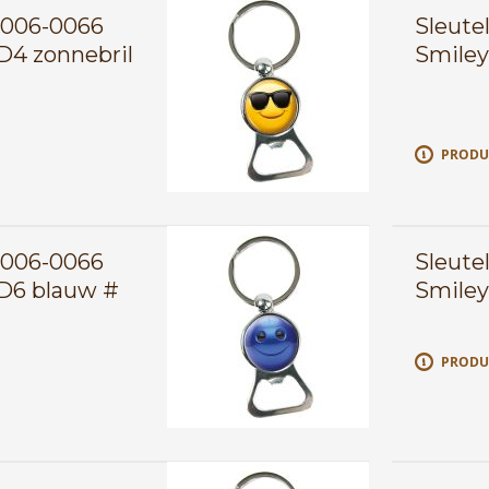
0006-0066
Sleute
D4 zonnebril
Smiley
E
PRODU
0006-0066
Sleute
D6 blauw #
Smiley
E
PRODU