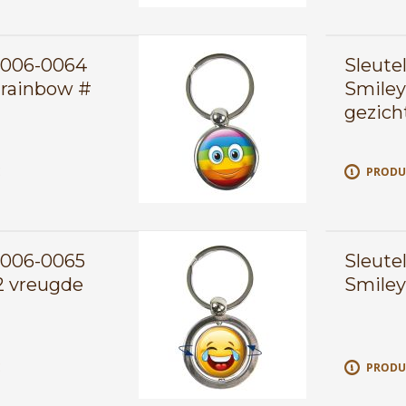
0006-0064
Sleute
 rainbow #
Smiley
gezich
E
PRODU
0006-0065
Sleute
2 vreugde
Smiley
E
PRODU