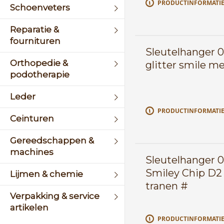
PRODUCTINFORMATI
Schoenveters
Reparatie &
fournituren
Sleutelhanger 
Orthopedie &
glitter smile m
podotherapie
Leder
PRODUCTINFORMATI
Ceinturen
Gereedschappen &
machines
Sleutelhanger 
Smiley Chip D2
Lijmen & chemie
tranen #
Verpakking & service
artikelen
PRODUCTINFORMATI