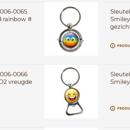
0006-0065
Sleute
8 rainbow #
Smiley
gezich
E
PRODU
0006-0066
Sleute
D2 vreugde
Smiley
E
PRODU