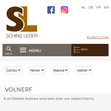
NL
DE
FR
EN
KLANT LOGIN
Mijn bestelling:
items
MENU
zoeken
Ga
direct
door
naar
de
inhoud
VOLNERF
8 artikelen komen overeen met uw zoekcriteria.