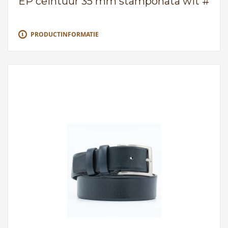
EP ceintuur 35 mm stamponata wit #
PRODUCTINFORMATIE