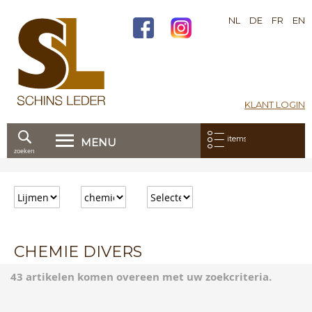
NL
DE
FR
EN
KLANT LOGIN
Mijn bestelling:
items
MENU
zoeken
Ga
direct
door
naar
de
inhoud
CHEMIE DIVERS
43 artikelen komen overeen met uw zoekcriteria.