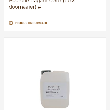
Boorolie tragant 0.5ltr (t.b.v.
doornaaier) #
PRODUCTINFORMATIE