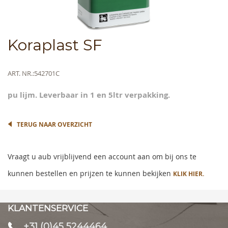
Skip
Koraplast SF
to
the
beginning
Meer
ART. NR.
542701C
of
informatie
the
pu lijm. Leverbaar in 1 en 5ltr verpakking.
images
gallery
TERUG NAAR OVERZICHT
Vraagt u aub vrijblijvend een account aan om bij ons te
kunnen bestellen en prijzen te kunnen bekijken
KLIK HIER.
KLANTENSERVICE
+31 (0)45 5244464