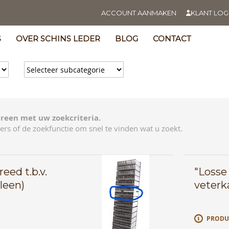
ACCOUNT AANMAKEN
KLANT LOG
S
OVER SCHINS LEDER
BLOG
CONTACT
reen met uw zoekcriteria.
ers of de zoekfunctie om snel te vinden wat u zoekt.
eed t.b.v.
"Losse 
leen)
veterk
E
PRODU