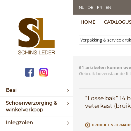
NL
DE
FR
EN
HOME
CATALOGU
61 artikelen komen ove
Gebruik bovenstaande filt
Basi
"Losse bak" 14 br
Schoenverzorging &
veterkast (bruik
winkelverkoop
Inlegzolen
PRODUCTINFORMATI