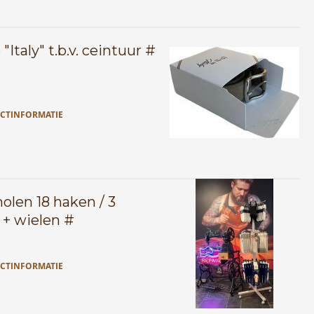
"Italy" t.b.v. ceintuur #
CTINFORMATIE
olen 18 haken / 3
 + wielen #
CTINFORMATIE