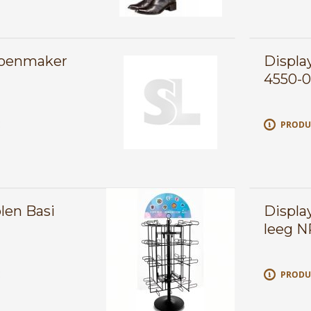
hoenmaker
Display
4550-
E
PRODU
len Basi
Displa
leeg N
E
PRODU