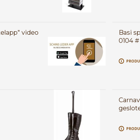
elapp" video
Basi sp
0104 #
PRODU
E
Carnav
geslot
E
PRODU