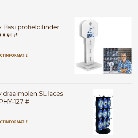
 Basi profielcilinder
0008 #
CTINFORMATIE
y draaimolen SL laces
PHY-127 #
CTINFORMATIE