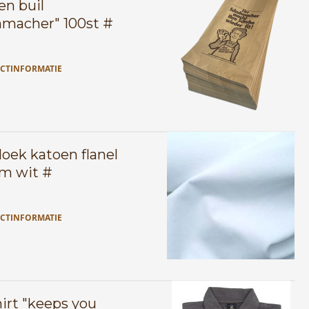
en buil
macher" 100st #
CTINFORMATIE
oek katoen flanel
m wit #
CTINFORMATIE
hirt "keeps you