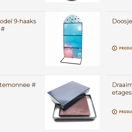
odel 9-haaks
Doosje 
 #
E
PRODU
ortemonnee #
Draaim
etages
E
PRODU