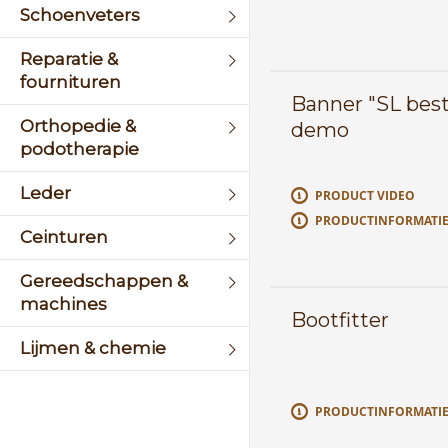
Schoenveters
Reparatie &
fournituren
Banner "SL best
Orthopedie &
demo
podotherapie
Leder
PRODUCT VIDEO
PRODUCTINFORMATI
Ceinturen
Gereedschappen &
machines
Bootfitter
Lijmen & chemie
Verpakking & service
PRODUCTINFORMATI
artikelen