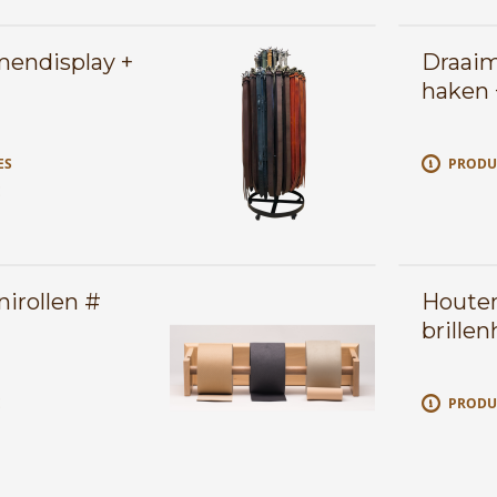
mendisplay +
Draaim
haken 
ES
PRODU
E
nirollen #
Houten 
brille
E
PRODU