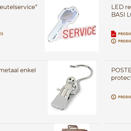
eutelservice"
LED re
BASI 
ES
PRODUC
E
PRODU
metaal enkel
POSTE
protec
E
PRODU