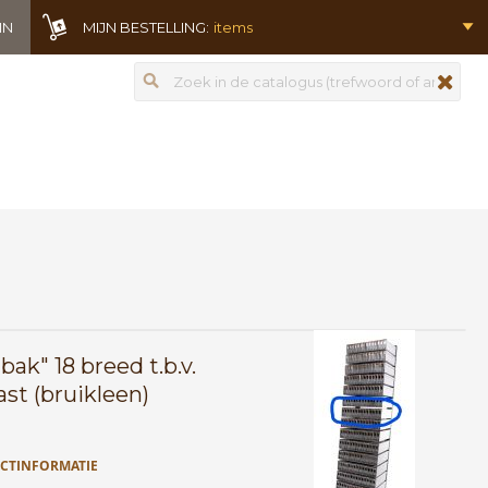
IN
MIJN BESTELLING:
items
Zoeken
zoeken
bak" 18 breed t.b.v.
ast (bruikleen)
CTINFORMATIE