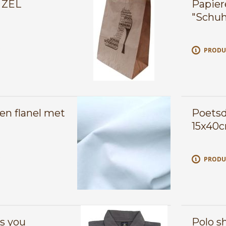
s ZEL
Papier
"Schuh
E
PRODU
en flanel met
Poetsd
15x40c
E
PRODU
ps you
Polo s