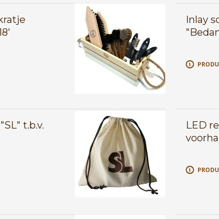
kratje
Inlay 
18'
"Bedan
E
PRODU
SL" t.b.v.
LED re
voorha
E
PRODU