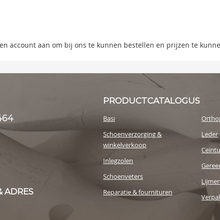
ning
s
 een account aan om bij ons te kunnen bestellen en prijzen te kunn
y
PRODUCTCATALOGUS
464
Basi
Ortho
Schoenverzorging &
Leder
winkelverkoop
Ceint
Inlegzolen
Geree
Schoenveters
Lijme
& ADRES
Reparatie & fournituren
Verpak