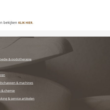
en bekijken
KLIK HIER.
pedie & podotherapie
uren
dschappen & machines
n & chemie
king & service artikelen