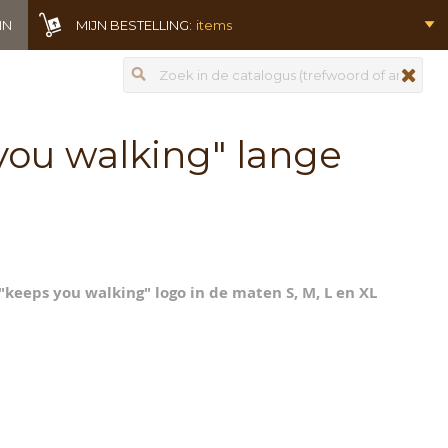
IN
MIJN BESTELLING:
items
Zoeken
zoeken
 you walking" lange
 "keeps you walking" logo in de maten S, M, L en XL