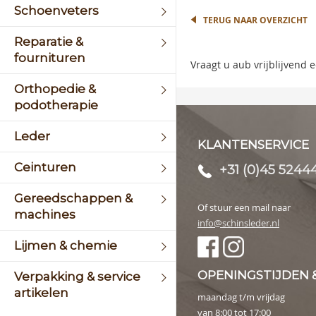
the
Schoenveters
begin
TERUG NAAR OVERZICHT
of
Reparatie &
the
fournituren
image
Vraagt u aub vrijblijvend
galler
Orthopedie &
podotherapie
Leder
KLANTENSERVICE
Ceinturen
+31 (0)45 5244
Gereedschappen &
Of stuur een mail naar
machines
info@schinsleder.nl
Lijmen & chemie
OPENINGSTIJDEN 
Verpakking & service
artikelen
maandag t/m vrijdag
van 8:00 tot 17:00