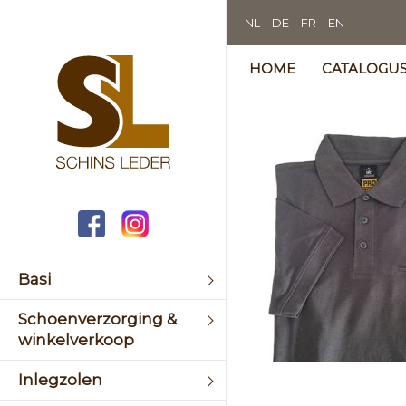
NL
DE
FR
EN
HOME
CATALOGU
Skip
to
the
end
of
the
image
galler
Basi
Schoenverzorging &
winkelverkoop
Skip
Inlegzolen
to