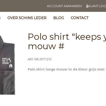
ACCOUNT AANMAKEN
KLANT LOG
S
OVER SCHINS LEDER
BLOG
CONTACT
Polo shirt "keeps
mouw #
Meer
ART. NR.
977121C
s
informatie
y
Polo shirt lange mouw in de kleur grijs met