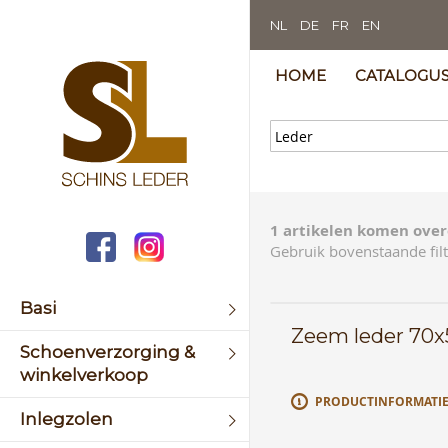
NL
DE
FR
EN
HOME
CATALOGU
1 artikelen komen over
Gebruik bovenstaande filt
Basi
Zeem leder 70x
Schoenverzorging &
winkelverkoop
PRODUCTINFORMATI
Inlegzolen