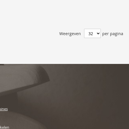
Weergeven
per pagina
ines
ikelen