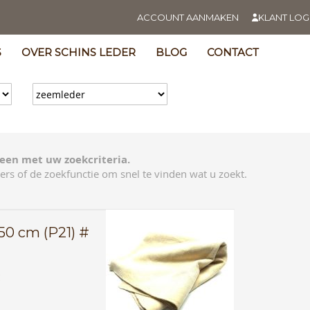
ACCOUNT AANMAKEN
KLANT LOG
S
OVER SCHINS LEDER
BLOG
CONTACT
een met uw zoekcriteria.
ers of de zoekfunctie om snel te vinden wat u zoekt.
50 cm (P21) #
E