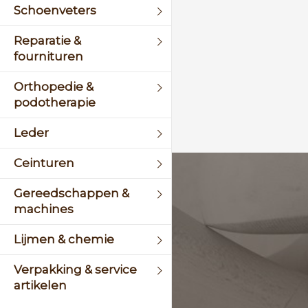
Schoenveters
Reparatie &
fournituren
Orthopedie &
podotherapie
Leder
Ceinturen
KLANTENSERVICE
Gereedschappen &
machines
+31 (0)45 5244464
Lijmen & chemie
Of stuur een mail naar
info@schinsleder.nl
Verpakking & service
artikelen