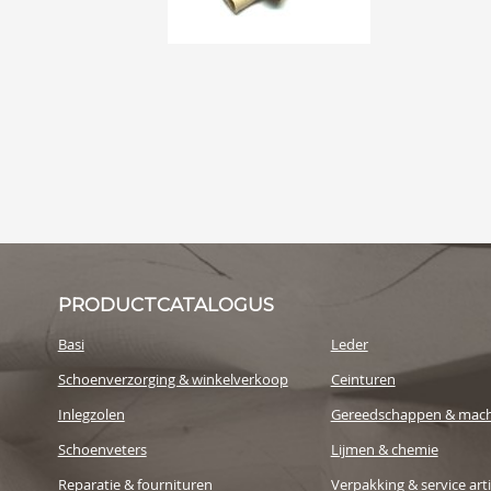
PRODUCTCATALOGUS
Basi
Leder
Schoenverzorging & winkelverkoop
Ceinturen
Inlegzolen
Gereedschappen & mach
Schoenveters
Lijmen & chemie
Reparatie & fournituren
Verpakking & service art