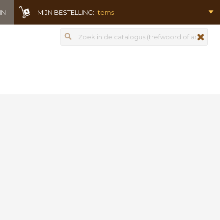
IN
MIJN BESTELLING:
items
Zoeken
zoeken