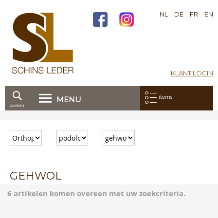
NL
DE
FR
EN
KLANT LOGIN
Mijn bestelling:
items
MENU
zoeken
Ga
direct
door
naar
de
inhoud
GEHWOL
6 artikelen komen overeen met uw zoekcriteria.