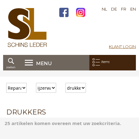
NL
DE
FR
EN
KLANT LOGIN
Mijn bestelling:
items
MENU
zoeken
Ga
direct
door
naar
de
inhoud
DRUKKERS
25 artikelen komen overeen met uw zoekcriteria.