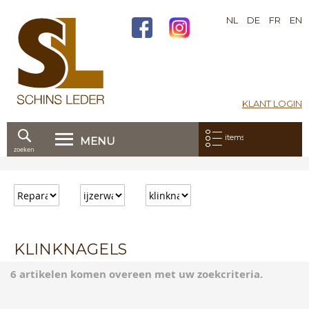
NL
DE
FR
EN
KLANT LOGIN
Mijn bestelling:
items
MENU
zoeken
Ga
direct
door
naar
de
inhoud
KLINKNAGELS
6 artikelen komen overeen met uw zoekcriteria.