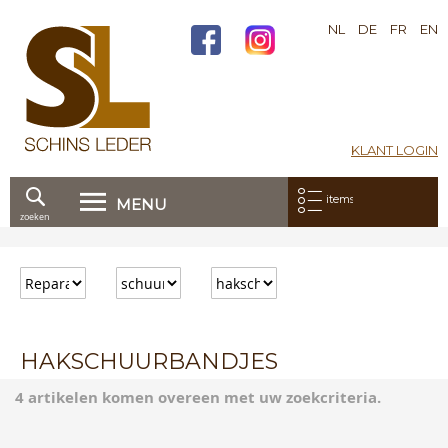
NL
DE
FR
EN
KLANT LOGIN
Mijn bestelling:
items
MENU
zoeken
Ga
direct
door
naar
de
inhoud
HAKSCHUURBANDJES
4 artikelen komen overeen met uw zoekcriteria.