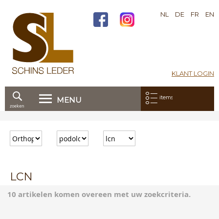
NL
DE
FR
EN
KLANT LOGIN
Mijn bestelling:
items
MENU
zoeken
Ga
direct
door
naar
de
inhoud
LCN
10 artikelen komen overeen met uw zoekcriteria.