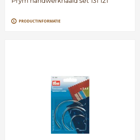
Prym handwerknaald set 131 121
PRODUCTINFORMATIE