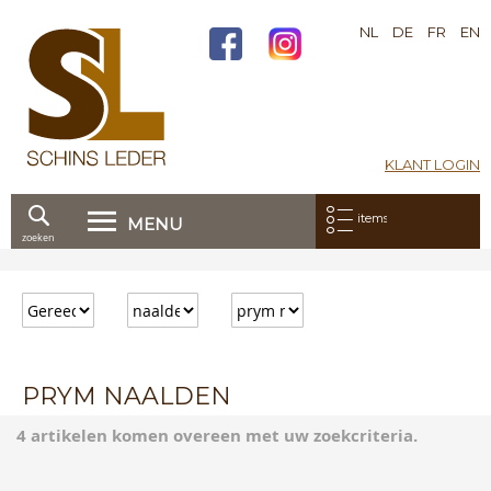
NL
DE
FR
EN
KLANT LOGIN
Mijn bestelling:
items
MENU
zoeken
Ga
direct
door
naar
de
inhoud
PRYM NAALDEN
4 artikelen komen overeen met uw zoekcriteria.