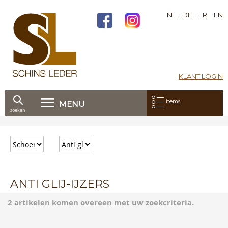
NL
DE
FR
EN
KLANT LOGIN
Mijn bestelling:
items
MENU
zoeken
Ga
direct
door
naar
de
inhoud
ANTI GLIJ-IJZERS
2 artikelen komen overeen met uw zoekcriteria.