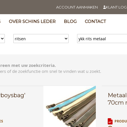
ACCOUNT AANMAKEN
KLANT LOG
S
OVER SCHINS LEDER
BLOG
CONTACT
reen met uw zoekcriteria.
ers of de zoekfunctie om snel te vinden wat u zoekt.
wboysbag'
Metaal
70cm n
ES
PRODUC