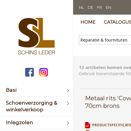
NL
DE
FR
EN
HOME
CATALOGU
12 artikelen komen ove
Gebruik bovenstaande filt
Basi
Metaal rits 'Co
Schoenverzorging &
70cm brons
winkelverkoop
Inlegzolen
PRODUCTSPECIFICATI