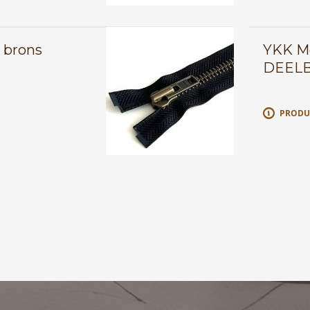
 brons
YKK Me
DEEL
E
PRODU