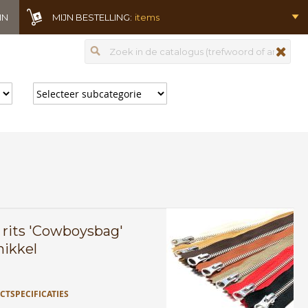
IN
MIJN BESTELLING:
items
Zoeken
zoeken
 rits 'Cowboysbag'
ikkel
TSPECIFICATIES