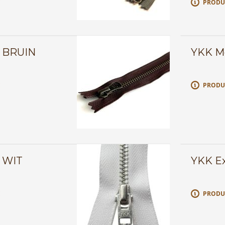
E
PRODU
5 BRUIN
YKK Me
E
PRODU
5 WIT
YKK Exc
E
PRODU