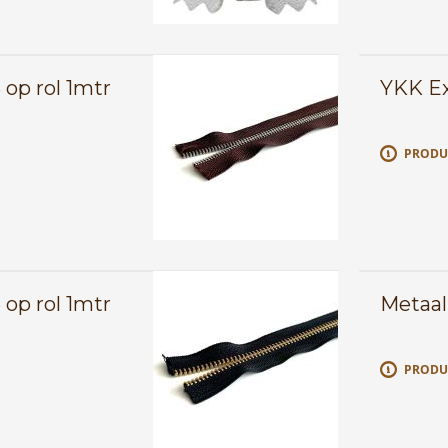
 op rol 1mtr
YKK Exc
E
PRODU
 op rol 1mtr
Metaal 
E
PRODU