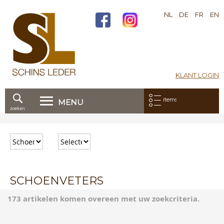
NL
DE
FR
EN
KLANT LOGIN
Mijn bestelling:
items
MENU
zoeken
Ga
direct
door
naar
de
inhoud
SCHOENVETERS
173 artikelen komen overeen met uw zoekcriteria.