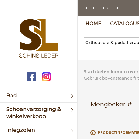
NL
DE
FR
EN
HOME
CATALOGU
3 artikelen komen over
Gebruik bovenstaande filt
Basi
Mengbeker #
Schoenverzorging &
winkelverkoop
Inlegzolen
PRODUCTINFORMATI