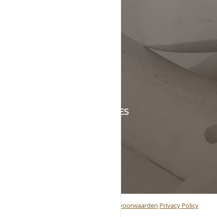
KLANTENSERVICE
+31 (0)45 5244464
Of stuur een mail naar
info@schinsleder.nl
OPENINGSTIJDEN & ADRES
maandag t/m vrijdag
van 8:00 tot 17:00
Handelstraat 6
6361 KC Nuth, Nederland
© 2019 Schins Leder BV
Algemene voorwaarden
Privacy Policy