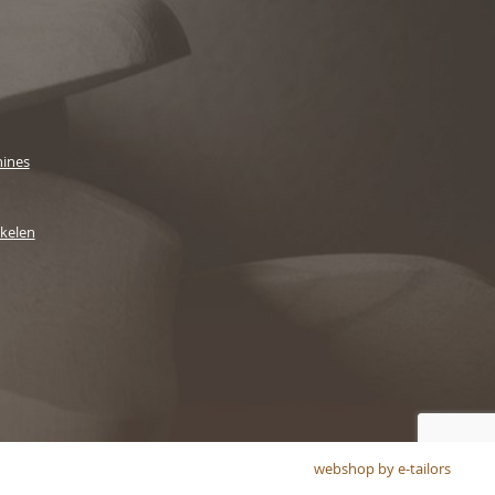
ines
ikelen
webshop by e-tailors