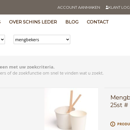
ACCOUNT AANMAKEN
KLANT LOG
S
OVER SCHINS LEDER
BLOG
CONTACT
een met uw zoekcriteria.
ers of de zoekfunctie om snel te vinden wat u zoekt.
Mengbe
25st #
E
PRODU