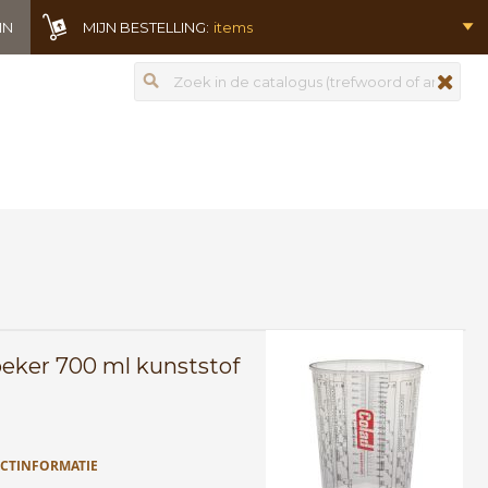
IN
MIJN BESTELLING:
items
Zoeken
zoeken
ker 700 ml kunststof
CTINFORMATIE