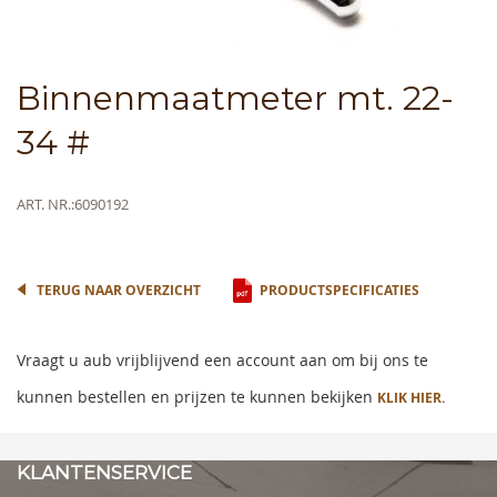
Skip
Binnenmaatmeter mt. 22-
to
the
34 #
beginning
of
the
Meer
ART. NR.
6090192
images
informatie
gallery
TERUG NAAR OVERZICHT
PRODUCTSPECIFICATIES
Vraagt u aub vrijblijvend een account aan om bij ons te
kunnen bestellen en prijzen te kunnen bekijken
KLIK HIER.
KLANTENSERVICE