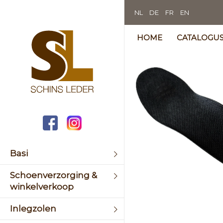
NL
DE
FR
EN
HOME
CATALOGU
Skip
to
the
end
of
the
image
galler
Basi
Schoenverzorging &
Skip
winkelverkoop
to
the
Inlegzolen
begin
of