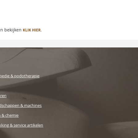
en bekijken
KLIK HIER.
pedie & podotherapie
uren
dschappen & machines
n & chemie
king & service artikelen