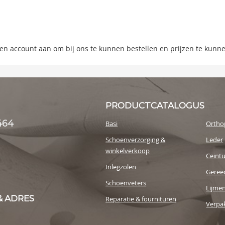
s
y
 een account aan om bij ons te kunnen bestellen en prijzen te kunn
PRODUCTCATALOGUS
464
Basi
Ortho
Schoenverzorging &
Leder
winkelverkoop
Ceint
Inlegzolen
Geree
Schoenveters
Lijme
& ADRES
Reparatie & fournituren
Verpak