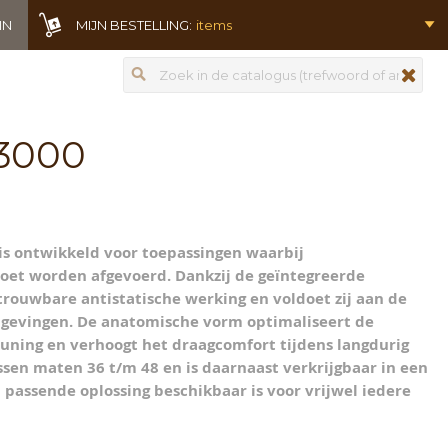
IN
MIJN BESTELLING:
items
Zoeken
zoeken
 3000
e is ontwikkeld voor toepassingen waarbij
moet worden afgevoerd. Dankzij de geïntegreerde
trouwbare antistatische werking en voldoet zij aan de
mgevingen. De anatomische vorm optimaliseert de
uning en verhoogt het draagcomfort tijdens langdurig
ssen maten 36 t/m 48 en is daarnaast verkrijgbaar in een
assende oplossing beschikbaar is voor vrijwel iedere