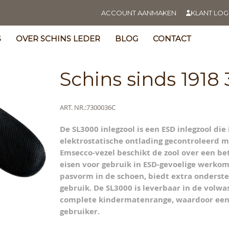
ACCOUNT AANMAKEN
KLANT LOG
S
OVER SCHINS LEDER
BLOG
CONTACT
Schins sinds 1918
Meer
ART. NR.
7300036C
informatie
De SL3000 inlegzool is een ESD inlegzool di
s
elektrostatische ontlading gecontroleerd 
y
Emsecco-vezel beschikt de zool over een be
eisen voor gebruik in ESD-gevoelige werko
pasvorm in de schoen, biedt extra onderste
gebruik. De SL3000 is leverbaar in de volwa
complete kindermatenrange, waardoor een p
gebruiker.
ning