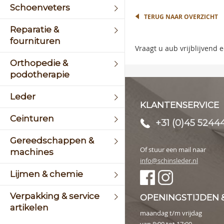
the
Schoenveters
image
TERUG NAAR OVERZICHT
galler
Reparatie &
fournituren
Vraagt u aub vrijblijvend
Orthopedie &
podotherapie
Leder
KLANTENSERVICE
Ceinturen
+31 (0)45 5244
Gereedschappen &
Of stuur een mail naar
machines
info@schinsleder.nl
Lijmen & chemie
Verpakking & service
OPENINGSTIJDEN 
artikelen
maandag t/m vrijdag
van 8:00 tot 17:00