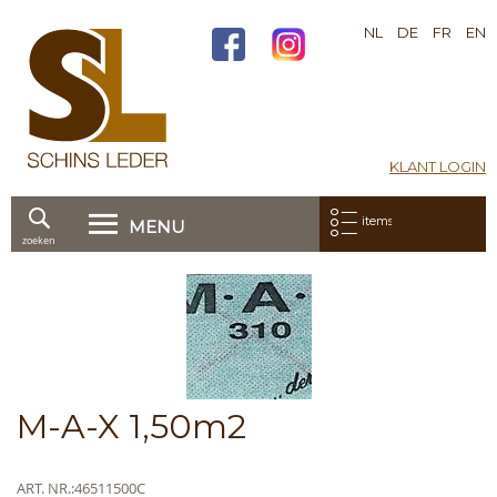
NL
DE
FR
EN
KLANT LOGIN
Mijn bestelling:
items
MENU
zoeken
Ga
direct
Skip
door
to
naar
the
de
end
inhoud
of
the
Skip
M-A-X 1,50m2
images
to
gallery
the
beginning
Meer
ART. NR.
46511500C