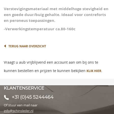
of
informatie
the
Verstevigingsmateriaal met middelhoge stevigheid en
images
een goede duur/buig gehalte. Ideaal voor contreforts
gallery
en peroneus toepassingen.
-Verwerkingstemperatuur ca.80-160c
TERUG NAAR OVERZICHT
Vraagt u aub vrijblijvend een account aan om bij ons te
kunnen bestellen en prijzen te kunnen bekijken
KLIK HIER.
KLANTENSERVICE
+31 (0)45 5244464
Of stuur een mail naar
info@schinsleder.nl