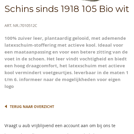
Skip
Schins sinds 1918 105 Bio wit
to
the
beginning
Meer
ART. NR.
7010512C
of
informatie
the
100% zuiver leer, plantaardig gelooid, met ademende
images
latexschuim-stoffering met actieve kool. Ideaal voor
gallery
een maataanpassing en voor een betere zitting van de
voet in de schoen. Het leer vindt vochtigheid en biedt
een hoog draagcomfort, het latexschuim met actieve
kool vermindert voetgeurtjes. leverbaar in de maten 1
t/m 6. informeer naar de mogelijkheden voor eigen
logo
TERUG NAAR OVERZICHT
Vraagt u aub vrijblijvend een account aan om bij ons te