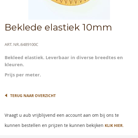
Skip
Beklede elastiek 10mm
to
the
beginning
Meer
ART. NR.
6489100C
of
informatie
the
Bekleed elastiek. Leverbaar in diverse breedtes en
images
kleuren.
gallery
Prijs per meter.
TERUG NAAR OVERZICHT
Vraagt u aub vrijblijvend een account aan om bij ons te
kunnen bestellen en prijzen te kunnen bekijken
KLIK HIER.