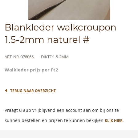
Skip
Blankleder walkcroupon
to
the
1.5-2mm naturel #
beginning
of
the
Meer
ART. NR.
078066
DIKTE
1.5-2MM
images
informatie
gallery
Walkleder prijs per Ft2
TERUG NAAR OVERZICHT
Vraagt u aub vrijblijvend een account aan om bij ons te
kunnen bestellen en prijzen te kunnen bekijken
KLIK HIER.