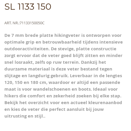
Skip
SL 1133 150
to
the
beginning
Meer
ART. NR.
71133150050C
of
informatie
the
De 7 mm brede platte hikingveter is ontworpen voor
images
optimale grip en betrouwbaarheid tijdens intensieve
gallery
outdooractiviteiten. De stevige, platte constructie
zorgt ervoor dat de veter goed blijft zitten en minder
snel losraakt, zelfs op ruw terrein. Dankzij het
duurzame materiaal is deze veter bestand tegen
slijtage en langdurig gebruik. Leverbaar in de lengtes
120, 150 en 180 cm, waardoor er altijd een passende
maat is voor wandelschoenen en boots. Ideaal voor
hikers die comfort en zekerheid zoeken bij elke stap.
Bekijk het overzicht voor een actueel kleurenaanbod
en kies de veter die perfect aansluit bij jouw
uitrusting en stijl..