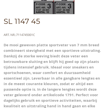
Skip
SL 1147 45
to
the
beginning
Meer
ART. NR.
7114745001C
of
informatie
the
De mooi geweven platte sportveter van 7 mm breed
images
combineert stevigheid met een sportieve uitstraling.
gallery
Dankzij de sterke weving biedt deze veter een
betrouwbare sluiting en blijft hij goed op zijn plaats
tijdens intensief gebruik. Ideaal voor sneakers en
sportschoenen, waar comfort en duurzaamheid
essentieel zijn. Leverbaar in alle gangbare lengtes en
in de meest courante kleuren, zodat er altijd een
passende optie is. In de langere lengtes wordt deze
veter geleverd onder artikelcode 1791. Perfect voor
dagelijks gebruik en sportieve activiteiten, waarbij
kwaliteit en uitstraling hand in hand gaan en elke