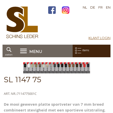
NL
DE
FR
EN
KLANT LOGIN
Mijn bestelling:
items
MENU
zoeken
Ga
direct
Skip
door
to
naar
the
Skip
SL 1147 75
de
end
to
inhoud
of
the
the
beginning
Meer
ART. NR.
7114775001C
images
of
informatie
gallery
the
De mooi geweven platte sportveter van 7 mm breed
images
combineert stevigheid met een sportieve uitstraling.
gallery