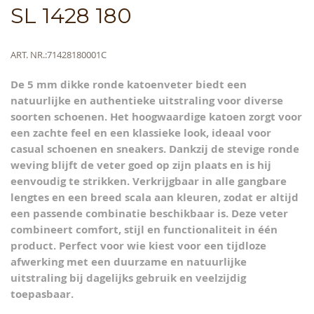
Skip
SL 1428 180
to
the
beginning
Meer
ART. NR.
71428180001C
of
informatie
the
De 5 mm dikke ronde katoenveter biedt een
images
natuurlijke en authentieke uitstraling voor diverse
gallery
soorten schoenen. Het hoogwaardige katoen zorgt voor
een zachte feel en een klassieke look, ideaal voor
casual schoenen en sneakers. Dankzij de stevige ronde
weving blijft de veter goed op zijn plaats en is hij
eenvoudig te strikken. Verkrijgbaar in alle gangbare
lengtes en een breed scala aan kleuren, zodat er altijd
een passende combinatie beschikbaar is. Deze veter
combineert comfort, stijl en functionaliteit in één
product. Perfect voor wie kiest voor een tijdloze
afwerking met een duurzame en natuurlijke
uitstraling bij dagelijks gebruik en veelzijdig
toepasbaar.