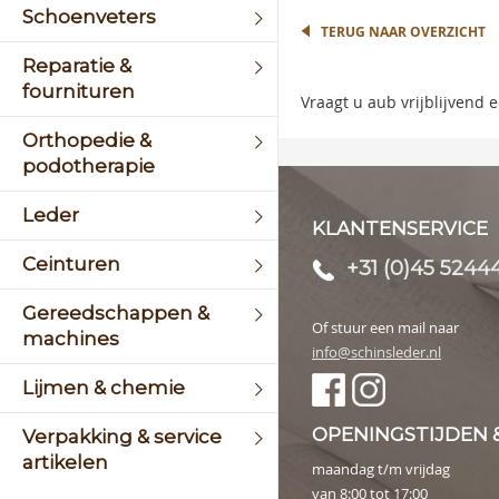
the
Schoenveters
begin
TERUG NAAR OVERZICHT
of
Reparatie &
the
fournituren
image
Vraagt u aub vrijblijvend
galler
Orthopedie &
podotherapie
Leder
KLANTENSERVICE
Ceinturen
+31 (0)45 5244
Gereedschappen &
Of stuur een mail naar
machines
info@schinsleder.nl
Lijmen & chemie
OPENINGSTIJDEN 
Verpakking & service
artikelen
maandag t/m vrijdag
van 8:00 tot 17:00