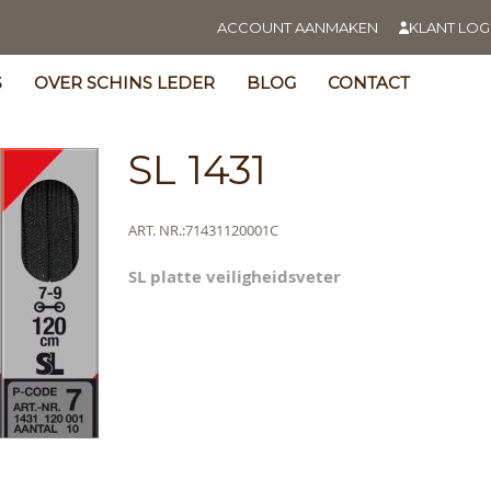
ACCOUNT AANMAKEN
KLANT LOG
S
OVER SCHINS LEDER
BLOG
CONTACT
SL 1431
Meer
ART. NR.
71431120001C
informatie
SL platte veiligheidsveter
s
y