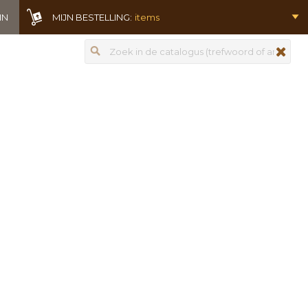
IN
MIJN BESTELLING:
items
Zoeken
zoeken