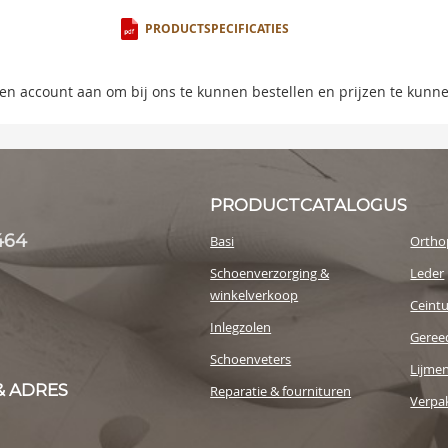
ning
PRODUCTSPECIFICATIES
s
 een account aan om bij ons te kunnen bestellen en prijzen te kunn
y
PRODUCTCATALOGUS
464
Basi
Ortho
Schoenverzorging &
Leder
winkelverkoop
Ceint
Inlegzolen
Geree
Schoenveters
Lijme
& ADRES
Reparatie & fournituren
Verpak