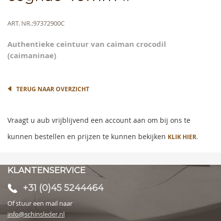
beginning
of
the
Meer
ART. NR.
97372900C
images
informatie
gallery
Authentieke ceintuur van caiman crocodil
(caimaninae)
TERUG NAAR OVERZICHT
Vraagt u aub vrijblijvend een account aan om bij ons te
kunnen bestellen en prijzen te kunnen bekijken
KLIK HIER.
KLANTENSERVICE
+31 (0)45 5244464
Of stuur een mail naar
info@schinsleder.nl