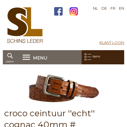
NL
DE
FR
EN
KLANT LOGIN
Mijn bestelling:
items
MENU
zoeken
Ga
direct
Skip
door
to
naar
the
de
end
inhoud
of
the
images
Skip
croco ceintuur ''echt''
gallery
to
the
cognac 40mm #